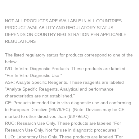
NOT ALL PRODUCTS ARE AVAILABLE IN ALL COUNTRIES.
PRODUCT AVAILABILITY AND REGULATORY STATUS
DEPENDS ON COUNTRY REGISTRATION PER APPLICABLE
REGULATIONS
The listed regulatory status for products correspond to one of the
below:
IVD: In Vitro Diagnostic Products. These products are labeled
"For In Vitro Diagnostic Use."
ASR: Analyte Specific Reagents. These reagents are labeled
"Analyte Specific Reagents. Analytical and performance
characteristics are not established."
CE: Products intended for in vitro diagnostic use and conforming
to European Directive (98/79/EC). (Note: Devices may be CE
marked to other directives than (98/79/EC)
RUO: Research Use Only. These products are labeled "For
Research Use Only. Not for use in diagnostic procedures."
LUO: Laboratory Use Only. These products are labeled "For