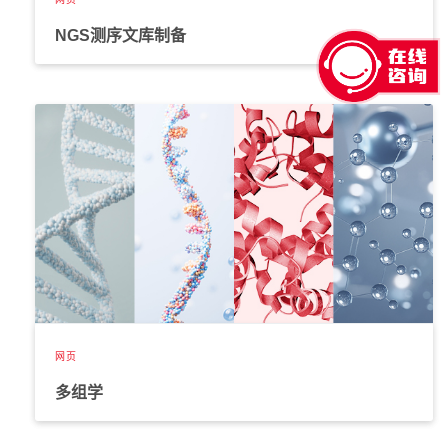
Moving beyond actionable alterations,”
Genome Med
, vol. 8,
NGS测序文库制备
no. 1, p. 133, Dec. 2016, doi: 10.1186/s13073-016-0389-6.
J. Rodon
et al.
, “Genomic and transcriptomic profiling expands
precision cancer medicine: the WINTHER trial,”
Nat Med
, vol.
25, no. 5, pp. 751–758, May 2019, doi: 10.1038/S41591-019-
0424-4.
J. J. Adashek
et al.
, “RNAseq in addition to next generation
sequencing in advanced genitourinary cancers reveals
transcriptomic silencing of DNA mutations: Implications for
resistance to targeted therapeutics.,”
Journal of Clinical
Oncology
, vol. 37, no. 7_suppl, pp. 583–583, Mar. 2019, doi:
10.1200/JCO.2019.37.7_SUPPL.583.
A. M. Tsimberidou
et al.
, “Transcriptomics and solid tumors:
The next frontier in precision cancer medicine,”
Semin Cancer
Biol
, vol. 84, pp. 50–59, Sep. 2022, doi:
10.1016/J.SEMCANCER.2020.09.007.
网页
S. R. Lamichhane
et al.
, “Prognostic role of microRNAs in
human non-small-cell lung cancer: A systematic review and
多组学
meta-analysis,”
Dis Markers
, vol. 2018, 2018, doi:
10.1155/2018/8309015.
N. Yanaihara
et al.
, “Unique microRNA molecular profiles in