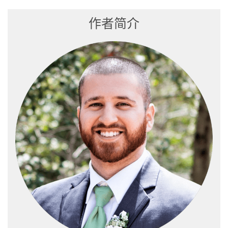
lung cancer diagnosis and prognosis,”
Cancer Cell
, vol. 9, no.
3, pp. 189–198, Mar. 2006, doi: 10.1016/J.CCR.2006.01.025.
作者简介
J. A. Foekens
et al.
, “Four miRNAs associated with
aggressiveness of lymph node-negative, estrogen receptor-
positive human breast cancer,”
Proc Natl Acad Sci U S A
, vol.
105, no. 35, pp. 13021–13026, Sep. 2008, doi:
10.1073/PNAS.0803304105/SUPPL_FILE/0803304105SI.PDF.
L. Liu
et al.
, “Prognostic and predictive value of long non-
coding RNA GAS5 and mircoRNA-221 in colorectal cancer
and their effects on colorectal cancer cell proliferation,
migration and invasion,”
Cancer Biomarkers
, vol. 22, no. 2, pp.
283–299, 2018, doi: 10.3233/CBM-171011.
C. H. Tsai
et al.
, “Incorporation of long non-coding RNA
expression profile in the 2017 ELN risk classification can
improve prognostic prediction of acute myeloid leukemia
patients,”
EBioMedicine
, vol. 40, pp. 240–250, Feb. 2019, doi:
10.1016/J.EBIOM.2019.01.022.