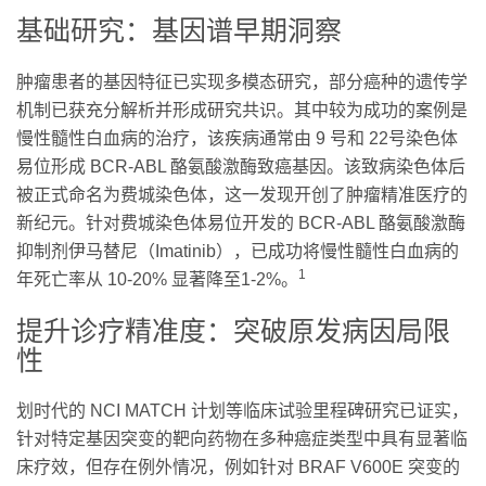
基础研究：基因谱早期洞察
肿瘤患者的基因特征已实现多模态研究，部分癌种的遗传学
机制已获充分解析并形成研究共识。其中较为成功的案例是
慢性髓性白血病的治疗，该疾病通常由 9 号和 22号染色体
易位形成 BCR-ABL 酪氨酸激酶致癌基因。该致病染色体后
被正式命名为费城染色体，这一发现开创了肿瘤精准医疗的
新纪元。针对费城染色体易位开发的 BCR-ABL 酪氨酸激酶
抑制剂伊马替尼（Imatinib），已成功将慢性髓性白血病的
1
年死亡率从 10-20% 显著降至1-2%。
提升诊疗精准度：突破原发病因局限
性
划时代的 NCI MATCH 计划等临床试验里程碑研究已证实，
针对特定基因突变的靶向药物在多种癌症类型中具有显著临
床疗效，但存在例外情况，例如针对 BRAF V600E 突变的