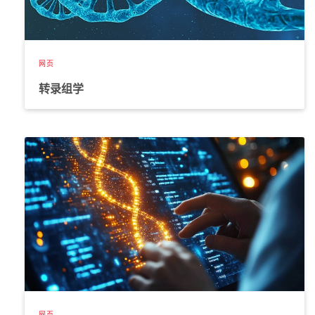
2016, doi: 10.1001/JAMAONCOL.2016.2129.
D. L. F. Jardim
et al.
, “Impact of a Biomarker-Based Strategy on
Oncology Drug Development: A Meta-Analysis of Clinical
Trials Leading to FDA Approval,”
JNCI: Journal of the National
网页
Cancer Institute
, vol. 107, no. 11, p. 253, Nov. 2015, doi:
10.1093/JNCI/DJV253.
转录组学
M. Schwaederle
et al.
, “Impact of precision medicine in diverse
cancers: A meta-analysis of phase II clinical trials,”
Journal of
Clinical Oncology
, vol. 33, no. 32, pp. 3817–3825, Nov. 2015,
doi:
10.1200/JCO.2015.61.5997/SUPPL_FILE/DS_2015.615997.PDF.
B. Weidenbusch
et al.
, “Transcriptome based individualized
therapy of refractory pediatric sarcomas: feasibility, tolerability
and efficacy,”
Oncotarget
, vol. 9, no. 29, pp. 20747–20760, Apr.
2018, doi: 10.18632/ONCOTARGET.25087.
B. C. Worst
et al.
, “Next-generation personalised medicine for
high-risk paediatric cancer patients – The INFORM pilot study,”
Eur J Cancer
, vol. 65, pp. 91–101, Sep. 2016, doi:
10.1016/J.EJCA.2016.06.009.
J. A. Oberg
et al.
, “Implementation of next generation
sequencing into pediatric hematology-oncology practice:
网页