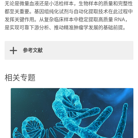
无论是微量血液还是小活检样本，生物样本的质量和完整性
都至关重要。基因组纯化试剂与自动化提取技术在此过程中
发挥关键作用。从复杂临床样本中稳定提取高质量 RNA，
是实现可靠下游分析、推动精准肿瘤学发展的基础前提。
参考文献
E. Jabbour and H. Kantarjian, “Chronic myeloid leukemia:
相关专题
2020 update on diagnosis, therapy and monitoring,”
Am J
Hematol
, vol. 95, no. 6, pp. 691–709, Jun. 2020, doi:
10.1002/AJH.25792.
P. J. O’Dwyer
et al.
, “The NCI-MATCH trial: lessons for
precision oncology,”
Nat Med
, vol. 29, no. 6, pp. 1349–1357,
Jun. 2023, doi: 10.1038/S41591-023-02379-4.
M. Schwaederle
et al.
, “Association of Biomarker-Based
Treatment Strategies With Response Rates and Progression-
Free Survival in Refractory Malignant Neoplasms: A Meta-
analysis,”
JAMA Oncol
, vol. 2, no. 11, pp. 1452–1459, Nov.