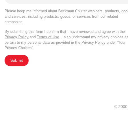
Please keep me informed about Beckman Coulter webinars, products, goo
and services, including products, goods, or services from our related
companies.
By submitting this form I confirm that I have reviewed and agree with the
Privacy Policy
and
Terms of Use
. I also understand my privacy choices a
pertain to my personal data as provided in the Privacy Policy under “Your
Privacy Choices”.
Submit
© 20