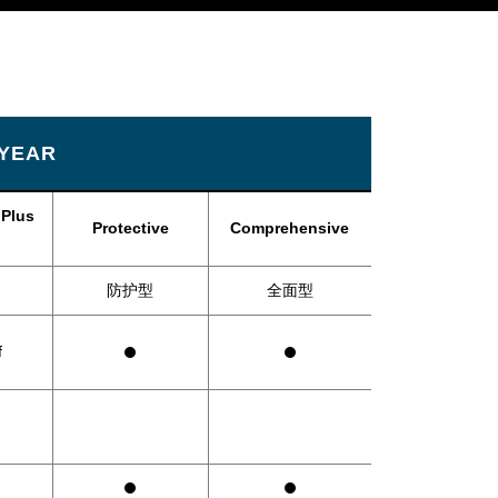
 YEAR
 Plus
Protective
Comprehensive
防护型
全面型
f