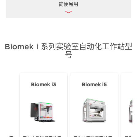
简便易用
自动化实验室耗材定位器（ALP），准确识别和定位耗
材
三种型号和多种配置可选，全方位满足用户不断扩展的
实验通量需求
无需具备高级软件专业知识即可轻松上手操作
个性化定制功能模块，随心打造专属工作流
线上自学和讲师指导培训自由选择
Biomek i 系列实验室自动化工作站型
新一代软件，适配不同实验方案和用户需求
现场应用支持
号
免费演示方法库
DeckOptix Final Check（DFC）台面摆放自动校
对，避免设置错误
3D 模拟器快速预览方法执行
Biomek i3
Biomek i5
B