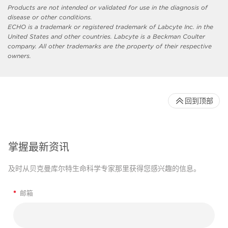
Products are not intended or validated for use in the diagnosis of
disease or other conditions.
ECHO is a trademark or registered trademark of Labcyte Inc. in the
United States and other countries. Labcyte is a Beckman Coulter
company. All other trademarks are the property of their respective
owners.
回到顶部
掌握最新资讯
及时从贝克曼库尔特生命科学专家那里获得您感兴趣的信息。
*
邮箱