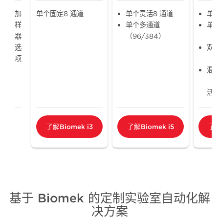
加
单个固定8 通道
单个灵活8 通道
单个
样
单个多通道
单
器
（96/384）
（9
选
双
项
（9
混
（9
活8
了解Biomek i3
了解Biomek i5
了解
基于 Biomek 的定制实验室自动化解
决方案