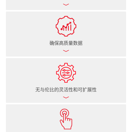
快速处理大批量样品
常规和复杂工作流程自动化
夜间无人值守运行
确保高质量数据
大幅减少人工干预
加快决策速度
节省宝贵时间，专注科学研究
可重复的移液过程，获得一致的高质量结果
记录每份液样的处理过程，确保全程可追溯
基于实时样品数据的数据驱动型方法
无与伦比的灵活性和可扩展性
实时验证方法，避免实验设置错误
确保受监管的工作流程始终满足 21 CFR Part 11 合规
性要求
采用经认证的移液吸头
基于网格化的开放式平台，可快速重新配置新实验方案
轻松集成实验室信息管理系统（LIMS），简化数据采集
全方位旋转机械手，轻松抓取台面耗材
和报告输出
开放式平台设计，轻松实现 4D 整合