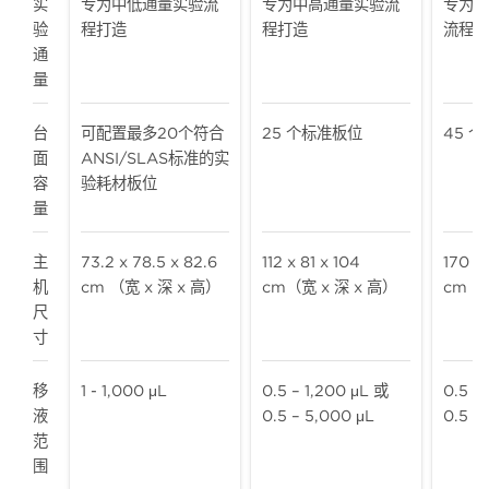
实
专为中低通量实验流
专为中高通量实验流
专为高
验
程打造
程打造
流程打
通
量
台
可配置最多20个符合
25 个标准板位
45 
面
ANSI/SLAS标准的实
容
验耗材板位
量
主
73.2 x 78.5 x 82.6
112 x 81 x 104
170 x 
机
cm （宽 x 深 x 高）
cm（宽 x 深 x 高）
cm（宽
尺
寸
移
1 - 1,000 μL
0.5 – 1,200 μL 或
0.5 –
液
0.5 – 5,000 μL
0.5 –
范
围