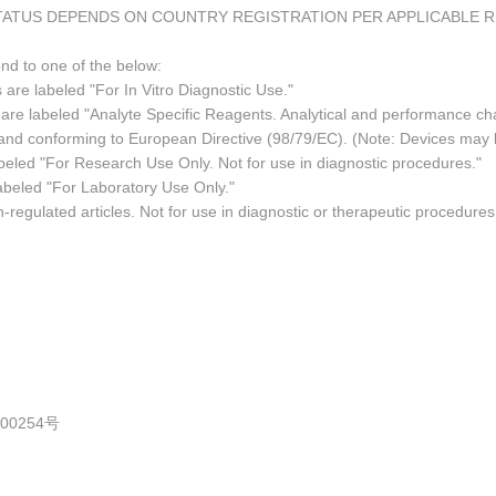
TATUS DEPENDS ON COUNTRY REGISTRATION PER APPLICABLE 
ond to one of the below:
 are labeled "For In Vitro Diagnostic Use."
re labeled "Analyte Specific Reagents. Analytical and performance char
e and conforming to European Directive (98/79/EC). (Note: Devices may
led "For Research Use Only. Not for use in diagnostic procedures."
abeled "For Laboratory Use Only."
regulated articles. Not for use in diagnostic or therapeutic procedures
0254号