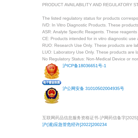
PRODUCT AVAILABILITY AND REGULATORY S
The listed regulatory status for products corresp
IVD: In Vitro Diagnostic Products. These products
ASR: Analyte Specific Reagents. These reagents a
CE: Products intended for in vitro diagnostic us
RUO: Research Use Only. These products are labe
LUO: Laboratory Use Only. These products are l
No Regulatory Status: Non-Medical Device or non-
沪ICP备18036651号-1
沪公网安备 31010502004935号
互联网药品信息服务资格证书-沪网药信备字[2025]0
沪(浦)应急管危经许[2022]200234