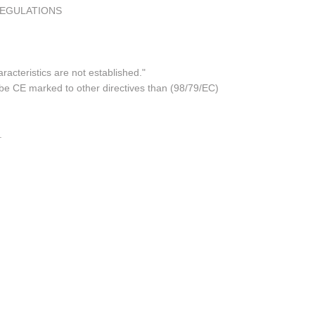
REGULATIONS
acteristics are not established."
 be CE marked to other directives than (98/79/EC)
.