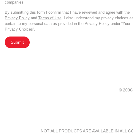
companies.
By submitting this form I confirm that I have reviewed and agree with the
Privacy Policy
and
Terms of Use
. I also understand my privacy choices a
pertain to my personal data as provided in the Privacy Policy under “Your
Privacy Choices”.
Submit
© 20
NOT ALL PRODUCTS ARE AVAILABLE IN ALL 