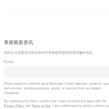
掌握最新资讯
及时从贝克曼库尔特生命科学专家那里获得您感兴趣的信息。
*
Email
Please keep me informed about Beckman Coulter webinars, products, goo
and services, including products, goods, or services from our related
companies.
By submitting this form I confirm that I have reviewed and agree with the
Privacy Policy
and
Terms of Use
. I also understand my privacy choices a