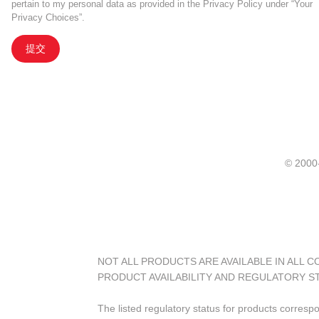
pertain to my personal data as provided in the Privacy Policy under “Your
Privacy Choices”.
提交
© 20
NOT ALL PRODUCTS ARE AVAILABLE IN ALL 
PRODUCT AVAILABILITY AND REGULATORY S
The listed regulatory status for products corresp