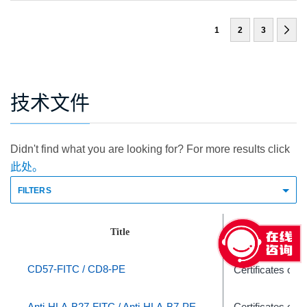
1
2
3
技术文件
Didn't find what you are looking for? For more results click
此处。
FILTERS
Title
Document T
CD57-FITC / CD8-PE
Certificates of A
Anti-HLA-B27-FITC / Anti-HLA-B7-PE
Certificates of A