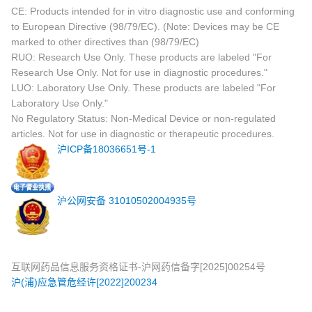
CE: Products intended for in vitro diagnostic use and conforming
to European Directive (98/79/EC). (Note: Devices may be CE
marked to other directives than (98/79/EC)
RUO: Research Use Only. These products are labeled "For
Research Use Only. Not for use in diagnostic procedures."
LUO: Laboratory Use Only. These products are labeled "For
Laboratory Use Only."
No Regulatory Status: Non-Medical Device or non-regulated
articles. Not for use in diagnostic or therapeutic procedures.
沪ICP备18036651号-1
沪公网安备 31010502004935号
互联网药品信息服务资格证书-沪网药信备字[2025]00254号
沪(浦)应急管危经许[2022]200234