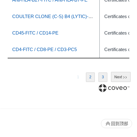
COULTER CLONE (C-S) B4 (LYTIC)-RD1/J5-FITC
Certificates of A
CD45-FITC / CD14-PE
Certificates of A
CD4-FITC / CD8-PE / CD3-PC5
Certificates of A
1
2
3
回到顶部