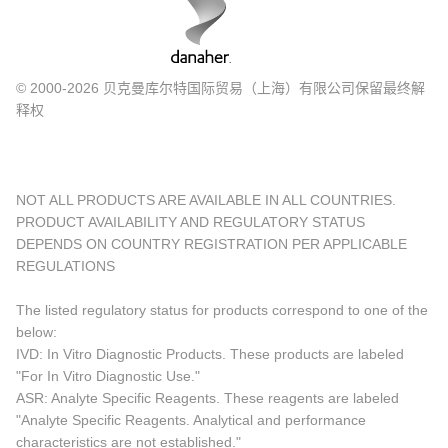
© 2000-2026 贝克曼库尔特国际贸易（上海）有限公司保留最终解
释权
NOT ALL PRODUCTS ARE AVAILABLE IN ALL COUNTRIES.
PRODUCT AVAILABILITY AND REGULATORY STATUS
DEPENDS ON COUNTRY REGISTRATION PER APPLICABLE
REGULATIONS
The listed regulatory status for products correspond to one of the
below:
IVD: In Vitro Diagnostic Products. These products are labeled
"For In Vitro Diagnostic Use."
ASR: Analyte Specific Reagents. These reagents are labeled
"Analyte Specific Reagents. Analytical and performance
characteristics are not established."