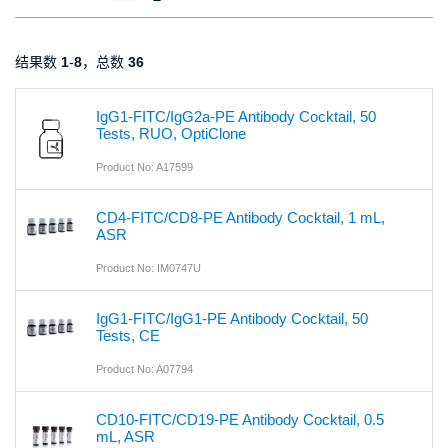
结果数
1
-
8
，总数
36
IgG1-FITC/IgG2a-PE Antibody Cocktail, 50
Tests, RUO, OptiClone
Product No: A17599
CD4-FITC/CD8-PE Antibody Cocktail, 1 mL,
ASR
Product No: IM0747U
IgG1-FITC/IgG1-PE Antibody Cocktail, 50
Tests, CE
Product No: A07794
CD10-FITC/CD19-PE Antibody Cocktail, 0.5
mL, ASR