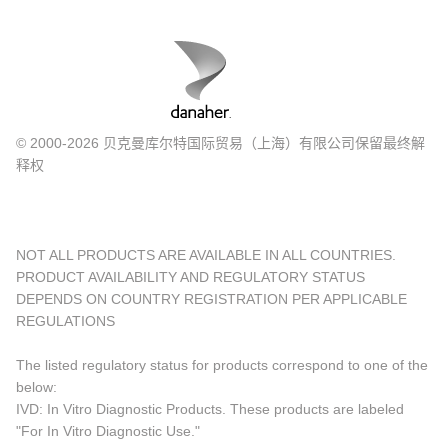
© 2000-2026 贝克曼库尔特国际贸易（上海）有限公司保留最终解
释权
NOT ALL PRODUCTS ARE AVAILABLE IN ALL COUNTRIES.
PRODUCT AVAILABILITY AND REGULATORY STATUS
DEPENDS ON COUNTRY REGISTRATION PER APPLICABLE
REGULATIONS
The listed regulatory status for products correspond to one of the
below:
IVD: In Vitro Diagnostic Products. These products are labeled
"For In Vitro Diagnostic Use."