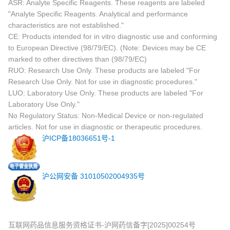
ASR: Analyte Specific Reagents. These reagents are labeled
"Analyte Specific Reagents. Analytical and performance
characteristics are not established."
CE: Products intended for in vitro diagnostic use and conforming
to European Directive (98/79/EC). (Note: Devices may be CE
marked to other directives than (98/79/EC)
RUO: Research Use Only. These products are labeled "For
Research Use Only. Not for use in diagnostic procedures."
LUO: Laboratory Use Only. These products are labeled "For
Laboratory Use Only."
No Regulatory Status: Non-Medical Device or non-regulated
articles. Not for use in diagnostic or therapeutic procedures.
沪ICP备18036651号-1
沪公网安备 31010502004935号
互联网药品信息服务资格证书-沪网药信备字[2025]00254号