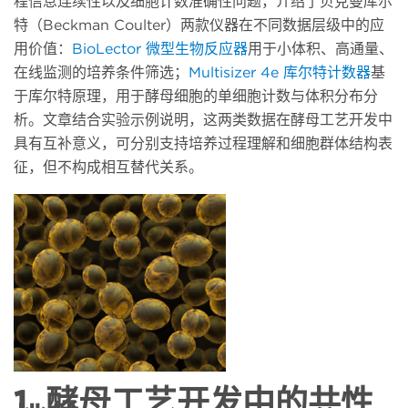
程信息连续性以及细胞计数准确性问题，介绍了贝克曼库尔
特（
Beckman Coulter）两款仪器在不同数据层级中的应
用价值：
BioLector 微型生物反应器
用于小体积、高通量、
在线监测的培养条件筛选；
Multisizer 4e 库尔特计数器
基
于库尔特原理，用于酵母细胞的单细胞计数与体积分布分
析。文章结合实验示例说明，这两类数据在酵母工艺开发中
具有互补意义，可分别支持培养过程理解和细胞群体结构表
征，但不构成相互替代关系。
1.
酵母工艺开发中的共性