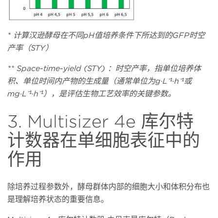
* 计算汉逊酵母在不同pH值培养条件下所达到的GFP时空
产率（STY）
** Space-time-yield (STY) ：时空产率，指单位培养体
积、单位时间内产物的生成量（通常单位为g·L
⁻
¹·
h
⁻
¹或
mg·L
⁻
¹·
h
⁻
¹），是评估生物工艺效率的关键参数。
3. Multisizer 4e 库尔特
计数器在单细胞表征中的
作用
除培养过程参数外，酵母群体内部的细胞大小和体积分布也
是理解培养状态的重要信息。