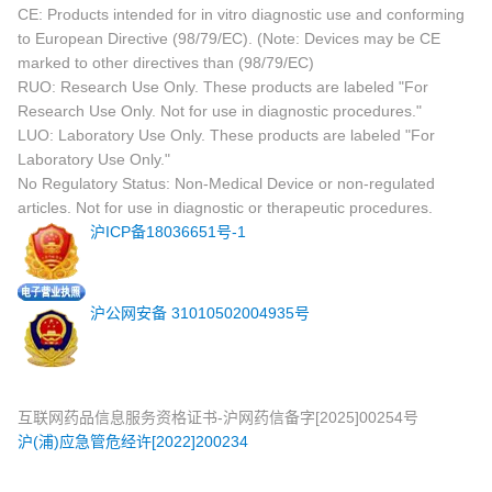
CE: Products intended for in vitro diagnostic use and conforming
to European Directive (98/79/EC). (Note: Devices may be CE
marked to other directives than (98/79/EC)
RUO: Research Use Only. These products are labeled "For
Research Use Only. Not for use in diagnostic procedures."
LUO: Laboratory Use Only. These products are labeled "For
Laboratory Use Only."
No Regulatory Status: Non-Medical Device or non-regulated
articles. Not for use in diagnostic or therapeutic procedures.
沪ICP备18036651号-1
沪公网安备 31010502004935号
互联网药品信息服务资格证书-沪网药信备字[2025]00254号
沪(浦)应急管危经许[2022]200234