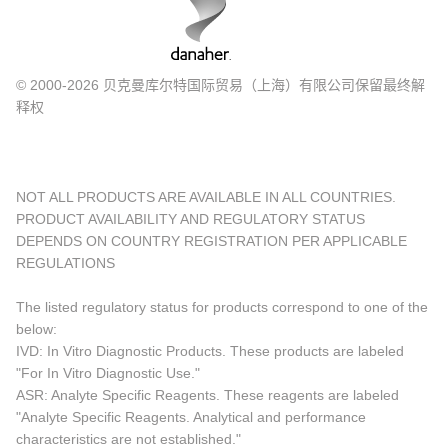
© 2000-2026 贝克曼库尔特国际贸易（上海）有限公司保留最终解
释权
NOT ALL PRODUCTS ARE AVAILABLE IN ALL COUNTRIES.
PRODUCT AVAILABILITY AND REGULATORY STATUS
DEPENDS ON COUNTRY REGISTRATION PER APPLICABLE
REGULATIONS
The listed regulatory status for products correspond to one of the
below:
IVD: In Vitro Diagnostic Products. These products are labeled
"For In Vitro Diagnostic Use."
ASR: Analyte Specific Reagents. These reagents are labeled
"Analyte Specific Reagents. Analytical and performance
characteristics are not established."