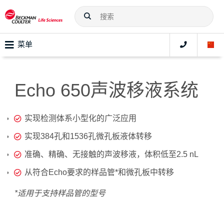
菜单
Echo 650声波移液系统
实现检测体系小型化的广泛应用
实现
384
孔和
1536
孔微孔板液体转移
准确、精确、无接触的声波移液，体积低至
2.5 nL
从符合
Echo
要求的样品管
*
和微孔板中转移
*
适用于支持样品管的型号