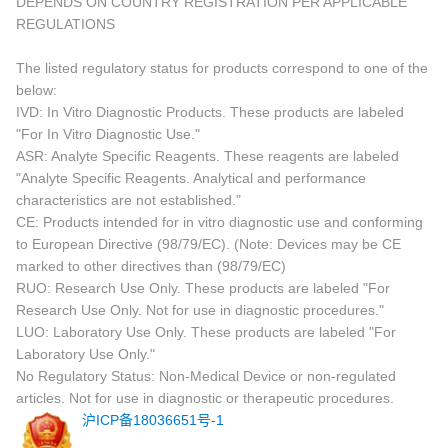
DEPENDS ON COUNTRY REGISTRATION PER APPLICABLE
REGULATIONS
The listed regulatory status for products correspond to one of the
below:
IVD: In Vitro Diagnostic Products. These products are labeled
"For In Vitro Diagnostic Use."
ASR: Analyte Specific Reagents. These reagents are labeled
"Analyte Specific Reagents. Analytical and performance
characteristics are not established."
CE: Products intended for in vitro diagnostic use and conforming
to European Directive (98/79/EC). (Note: Devices may be CE
marked to other directives than (98/79/EC)
RUO: Research Use Only. These products are labeled "For
Research Use Only. Not for use in diagnostic procedures."
LUO: Laboratory Use Only. These products are labeled "For
Laboratory Use Only."
No Regulatory Status: Non-Medical Device or non-regulated
articles. Not for use in diagnostic or therapeutic procedures.
沪ICP备18036651号-1