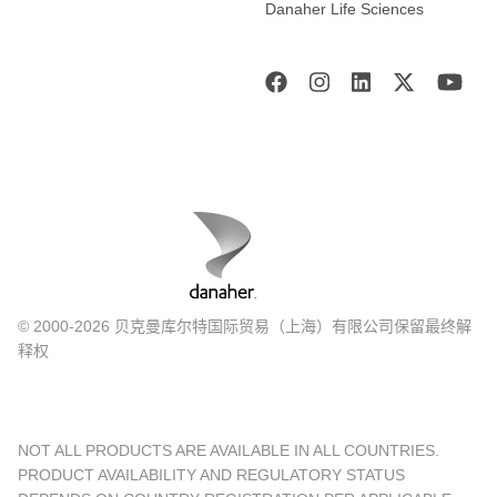
Danaher Life Sciences
© 2000-2026 贝克曼库尔特国际贸易（上海）有限公司保留最终解
释权
NOT ALL PRODUCTS ARE AVAILABLE IN ALL COUNTRIES.
PRODUCT AVAILABILITY AND REGULATORY STATUS