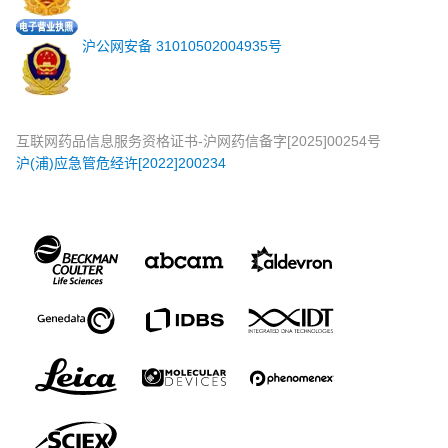
沪公网安备 31010502004935号
互联网药品信息服务资格证书-沪网药信备字[2025]00254号
沪(浦)应急管危经许[2022]200234