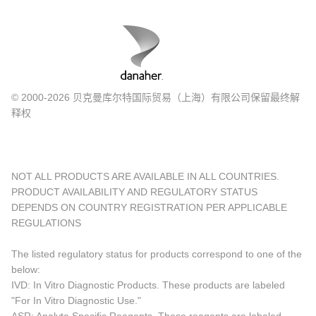
© 2000-2026 贝克曼库尔特国际贸易（上海）有限公司保留最终解
释权
NOT ALL PRODUCTS ARE AVAILABLE IN ALL COUNTRIES.
PRODUCT AVAILABILITY AND REGULATORY STATUS
DEPENDS ON COUNTRY REGISTRATION PER APPLICABLE
REGULATIONS
The listed regulatory status for products correspond to one of the
below:
IVD: In Vitro Diagnostic Products. These products are labeled
"For In Vitro Diagnostic Use."