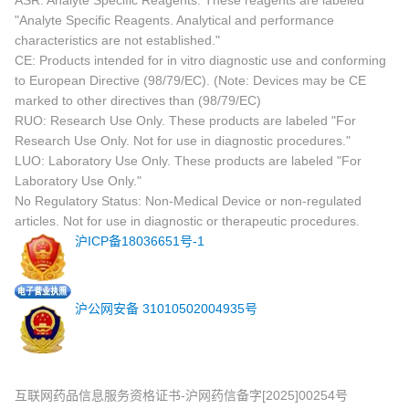
ASR: Analyte Specific Reagents. These reagents are labeled
"Analyte Specific Reagents. Analytical and performance
characteristics are not established."
CE: Products intended for in vitro diagnostic use and conforming
to European Directive (98/79/EC). (Note: Devices may be CE
marked to other directives than (98/79/EC)
RUO: Research Use Only. These products are labeled "For
Research Use Only. Not for use in diagnostic procedures."
LUO: Laboratory Use Only. These products are labeled "For
Laboratory Use Only."
No Regulatory Status: Non-Medical Device or non-regulated
articles. Not for use in diagnostic or therapeutic procedures.
沪ICP备18036651号-1
沪公网安备 31010502004935号
互联网药品信息服务资格证书-沪网药信备字[2025]00254号