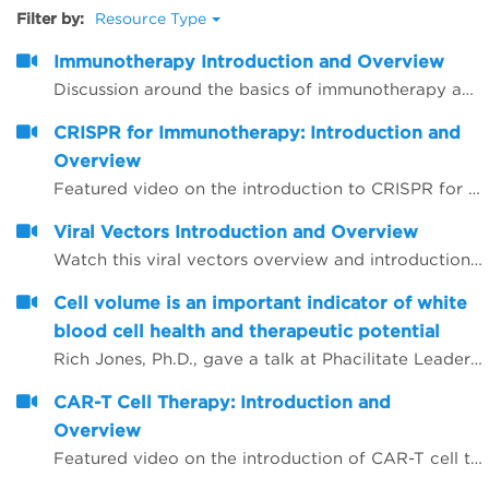
Filter by:
Resource Type
Immunotherapy Introduction and Overview
Discussion around the basics of immunotherapy and related agents and techniques that are commonly used
CRISPR for Immunotherapy: Introduction and
Overview
Featured video on the introduction to CRISPR for immunotherapy
Viral Vectors Introduction and Overview
Watch this viral vectors overview and introduction video
Cell volume is an important indicator of white
blood cell health and therapeutic potential
Rich Jones, Ph.D., gave a talk at Phacilitate Leaders Summit and World Stem Cell Summit titled "Cell volume is an important indicator of white blood cell health and therapeutic potential". Dr. Jones compares 3 technologies for determining cell volume, flow cytometry, cell imaging, and the Coulter method.
CAR-T Cell Therapy: Introduction and
Overview
Featured video on the introduction of CAR-T cell therapy as related to immunotherapy