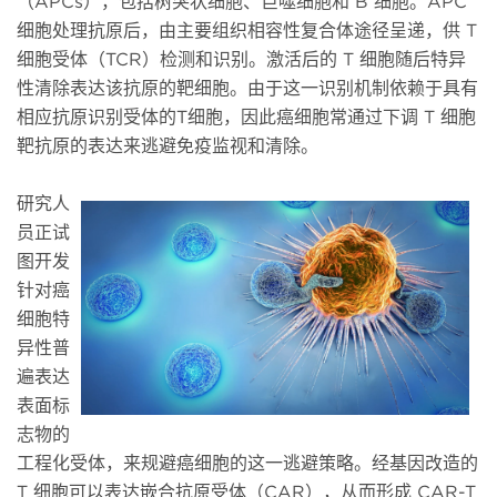
（APCs），包括树突状细胞、巨噬细胞和 B 细胞。APC
细胞处理抗原后，由主要组织相容性复合体途径呈递，供 T
细胞受体（TCR）检测和识别。激活后的 T 细胞随后特异
性清除表达该抗原的靶细胞。由于这一识别机制依赖于具有
相应抗原识别受体的T细胞，因此癌细胞常通过下调 T 细胞
靶抗原的表达来逃避免疫监视和清除。
研究人
员正试
图开发
针对癌
细胞特
异性普
遍表达
表面标
志物的
工程化受体，来规避癌细胞的这一逃避策略。经基因改造的
T 细胞可以表达嵌合抗原受体（CAR），从而形成 CAR-T