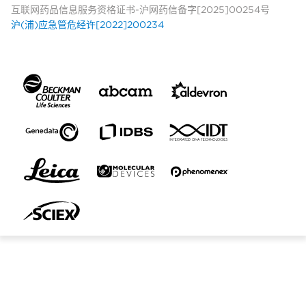
互联网药品信息服务资格证书-沪网药信备字[2025]00254号
沪(浦)应急管危经许[2022]200234