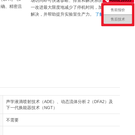
场访问即可快速诊断、排查和解决系统问题。这
准确、精密且
一改进最大限度地减少了停机时间，加快了问题
售前报价
解决，并帮助提升实验室生产力。
了解更多 →
售后技术
声学液滴喷射技术（ADE）、动态流体分析 2（DFA2）及
下一代换能器技术（NGT）
不需要