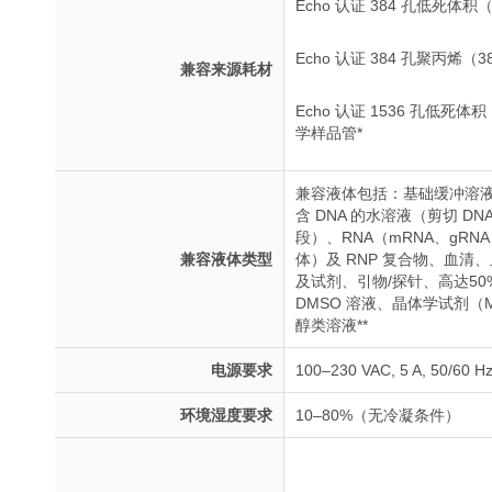
Echo 认证 384 孔低死体
Echo 认证 384 孔聚丙烯
兼容来源耗材
Echo 认证 1536 孔低死
学样品管*
兼容液体包括：基础缓冲溶液
含 DNA 的水溶液（剪切 D
段）、RNA（mRNA、gRN
兼容液体类型
体）及 RNP 复合物、血
及试剂、引物/探针、高达50%
DMSO 溶液、晶体学试剂（
醇类溶液**
电源要求
100–230 VAC, 5 A, 50/60 H
环境湿度要求
10–80%（无冷凝条件）