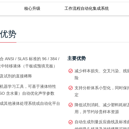
核心升级
工作流程自动化集成系统
与优势
主要优势
ANSI / SLAS 标准的 96 / 384 /
孔板中转移液体（干板或预填充板）
减少样本损失、交叉污染、残
及试剂的直接稀释
险
机器学习工具，可基于液体特性
支持分析体系小型化，同时保
MSO 含水量）自动优化声学参数
定
成其他液体处理系统或自动化平台
降低试剂消耗、减少塑料耗材
用，并节约珍贵样本资源
自动生成剂量反应曲线及标准
传统吸头移液及连续稀释可能