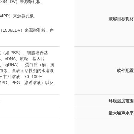
积（384LDV）来源微孔板、
（384PP）来源微孔板、
兼容目标耗材
体积（1536LDV）来源微孔板、声
（如 PBS）、细胞培养基、
NA、cDNA、质粒、基因片
A、sgRNA）、蛋白质（酶、抗
清、血浆、含表面活性剂的水溶液
软件配置
 甘油溶液、70–100%
MPD、PEG、渗透溶液）以及
z
环境温度范围
最大噪声水平