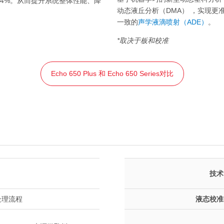
低 54%。从而提升系统整体性能、降
动态液丘分析（DMA） ，实现更
。
一致的
声学液滴喷射（ADE）
。
*
取决于板和校准
Echo 650 Plus 和 Echo 650 Series对比
技术
处理流程
液态校准