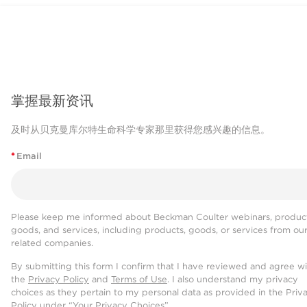
掌握最新资讯
及时从贝克曼库尔特生命科学专家那里获得您感兴趣的信息。
*
Email
Please keep me informed about Beckman Coulter webinars, product
goods, and services, including products, goods, or services from ou
related companies.
By submitting this form I confirm that I have reviewed and agree w
the
Privacy Policy
and
Terms of Use
. I also understand my privacy
choices as they pertain to my personal data as provided in the Priv
Policy under “Your Privacy Choices”.