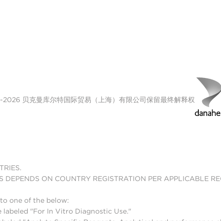
00-2026 贝克曼库尔特国际贸易（上海）有限公司保留最终解释权
TRIES.
S DEPENDS ON COUNTRY REGISTRATION PER APPLICABLE R
to one of the below:
 labeled "For In Vitro Diagnostic Use."