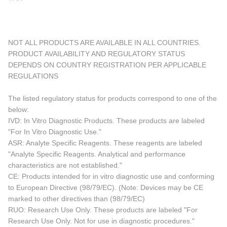
NOT ALL PRODUCTS ARE AVAILABLE IN ALL COUNTRIES.
PRODUCT AVAILABILITY AND REGULATORY STATUS
DEPENDS ON COUNTRY REGISTRATION PER APPLICABLE
REGULATIONS
The listed regulatory status for products correspond to one of the
below:
IVD: In Vitro Diagnostic Products. These products are labeled
"For In Vitro Diagnostic Use."
ASR: Analyte Specific Reagents. These reagents are labeled
"Analyte Specific Reagents. Analytical and performance
characteristics are not established."
CE: Products intended for in vitro diagnostic use and conforming
to European Directive (98/79/EC). (Note: Devices may be CE
marked to other directives than (98/79/EC)
RUO: Research Use Only. These products are labeled "For
Research Use Only. Not for use in diagnostic procedures."