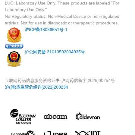
LUO: Laboratory Use Only. These products are labeled "For
Laboratory Use Only."
No Regulatory Status: Non-Medical Device or non-regulated
articles. Not for use in diagnostic or therapeutic procedures.
沪ICP备18036651号-1
沪公网安备 31010502004935号
互联网药品信息服务资格证书-沪网药信备字[2025]00254号
沪(浦)应急管危经许[2022]200234