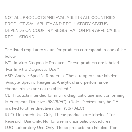
NOT ALL PRODUCTS ARE AVAILABLE IN ALL COUNTRIES.
PRODUCT AVAILABILITY AND REGULATORY STATUS
DEPENDS ON COUNTRY REGISTRATION PER APPLICABLE
REGULATIONS
The listed regulatory status for products correspond to one of the
below:
IVD: In Vitro Diagnostic Products. These products are labeled
"For In Vitro Diagnostic Use."
ASR: Analyte Specific Reagents. These reagents are labeled
"Analyte Specific Reagents. Analytical and performance
characteristics are not established."
CE: Products intended for in vitro diagnostic use and conforming
to European Directive (98/79/EC). (Note: Devices may be CE
marked to other directives than (98/79/EC)
RUO: Research Use Only. These products are labeled "For
Research Use Only. Not for use in diagnostic procedures."
LUO: Laboratory Use Only. These products are labeled "For