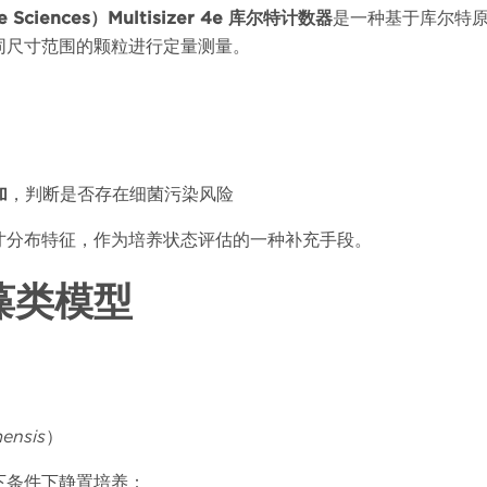
e Sciences
）
Multisizer 4e
库尔特计数器
是一种基于库尔特
同尺寸范围的颗粒进行定量测量。
：
加
，判断是否存在细菌污染风险
寸分布特征，作为培养状态评估的一种补充手段。
藻类模型
ensis
）
下条件下静置培养：