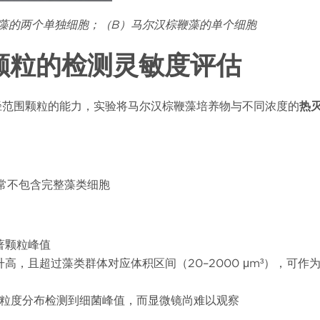
藻的两个单独细胞；（B
）马尔汉棕鞭藻的单个细胞
颗粒的检测灵敏度评估
径范围颗粒的能力，实验将马尔汉棕鞭藻培养物与不同浓度的
热
常不包含完整藻类细胞
著颗粒峰值
升高，且超过藻类群体对应体积区间（
20–2000 μm³
），可作
粒度分布检测到细菌峰值，而显微镜尚难以观察