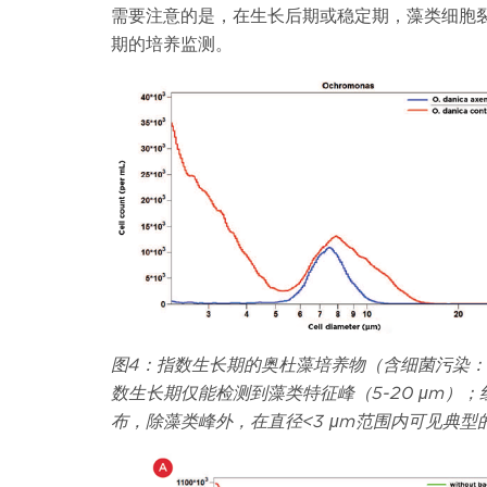
需要注意的是，在生长后期或稳定期，藻类细胞
期的培养监测。
图
4
：指数生长期的奥杜藻培养物（含细菌污染：
数生长期仅能检测到藻类特征峰（
5-20
μ
m
）；
布，除藻类峰外，在直径
<3
μ
m
范围内可见典型