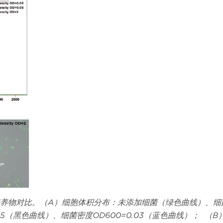
养物对比。（
A
）细胞体积分布：未添加细菌（绿色曲线）、细
5
（黑色曲线）、细菌密度
OD600=0.03
（蓝色曲线）；
（
B