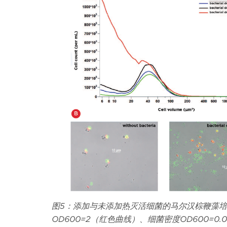
图
5
：添加与未添加热灭活细菌的马尔汉棕鞭藻培
OD600=2
（红色曲线）、细菌密度
OD600=0.0