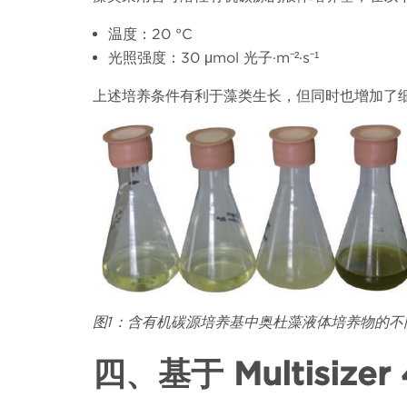
温度：
20
°
C
光照强度：
30 μmol
光子
·m
⁻
²·
s
⁻
¹
上述培养条件有利于藻类生长，但同时也增加了
图
1
：含有机碳源培养基中奥杜藻液体培养物的不
四、基于
Multisizer