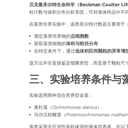
贝克曼库尔特生命科学（
Beckman Coulter Lif
粒计数与体积分布分析系统，可对液体样品中不
在藻类培养实验中，该类库尔特计数器主要用于
测定藻类培养物的
总细胞数
获取藻类细胞的
体积与粒径分布
在特定条件下，通过
低体积区间颗粒的异常增
该方法并非直接鉴定细菌类型，而是基于颗粒尺
三、实验培养条件与
实验选用两种混合营养型金藻：
奥杜藻（
Ochromonas danica
）
马尔汉棕鞭藻（
Poterioochromonas malham
藻类采用含可溶性有机碳源的液体培养基，在以