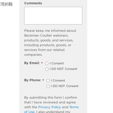
Comments
原理的颗
Please keep me informed about
Beckman Coulter webinars,
products, goods, and services,
including products, goods, or
services from our related
companies.
By Email:
I Consent
*
I DO NOT Consent
By Phone:
I Consent
*
I DO NOT Consent
By submitting this form I confirm
that I have reviewed and agree
with the
Privacy Policy
and
Terms
of Use
. I also understand my