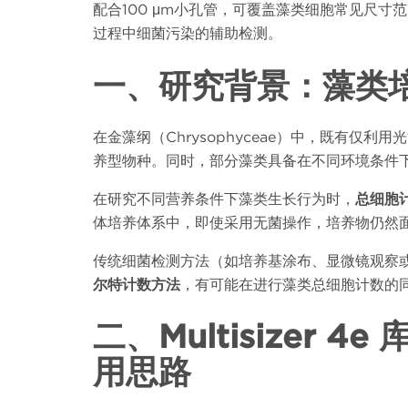
配合
100 μm
小孔管，可覆盖藻类细胞常见尺寸范
过程中细菌污染的辅助检测。
一、研究背景：藻类
在金藻纲（
Chrysophyceae
）中，既有仅利用光
养型物种。同时，部分藻类具备在不同环境条件
在研究不同营养条件下藻类生长行为时，
总细胞
体培养体系中，即使采用无菌操作，培养物仍然
传统细菌检测方法（如培养基涂布、显微镜观察
尔特计数方法
，有可能在进行藻类总细胞计数的
二、
Multisizer 4e
用思路