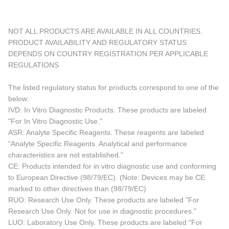
NOT ALL PRODUCTS ARE AVAILABLE IN ALL COUNTRIES.
PRODUCT AVAILABILITY AND REGULATORY STATUS
DEPENDS ON COUNTRY REGISTRATION PER APPLICABLE
REGULATIONS
The listed regulatory status for products correspond to one of the
below:
IVD: In Vitro Diagnostic Products. These products are labeled
"For In Vitro Diagnostic Use."
ASR: Analyte Specific Reagents. These reagents are labeled
"Analyte Specific Reagents. Analytical and performance
characteristics are not established."
CE: Products intended for in vitro diagnostic use and conforming
to European Directive (98/79/EC). (Note: Devices may be CE
marked to other directives than (98/79/EC)
RUO: Research Use Only. These products are labeled "For
Research Use Only. Not for use in diagnostic procedures."
LUO: Laboratory Use Only. These products are labeled "For