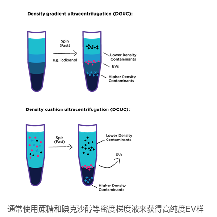
通常使用蔗糖和碘克沙醇等密度梯度液来获得高纯度EV样