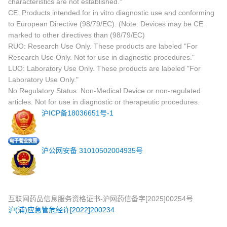
characteristics are not established."
CE: Products intended for in vitro diagnostic use and conforming
to European Directive (98/79/EC). (Note: Devices may be CE
marked to other directives than (98/79/EC)
RUO: Research Use Only. These products are labeled "For
Research Use Only. Not for use in diagnostic procedures."
LUO: Laboratory Use Only. These products are labeled "For
Laboratory Use Only."
No Regulatory Status: Non-Medical Device or non-regulated
articles. Not for use in diagnostic or therapeutic procedures.
沪ICP备18036651号-1
沪公网安备 31010502004935号
互联网药品信息服务资格证书-沪网药信备字[2025]00254号
沪(浦)应急管危经许[2022]200234