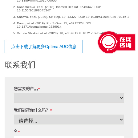
10.3389/fimmu.2015.00050
Konoshenko, et al. (2018). Biomed Res Int, 8545347. DOI:
10.1155/2018/8545347
Sharma, et al. (2020). Sci Rep, 10, 13327. DOI: 10.1038/s41598-020-70245-1
Duong et al. (2019). PLoS One, 15, e0215324. DOI:
10.1371/journal.pone.0236914
Van de Vlekkert et al. (2020). 10, e3576 DOI: 10.21769/BioProtoc.3576
点击下载了解更多Optima AUC信息
联系我们
您需要的产品
*
我们能帮你什么吗？
*
名
*