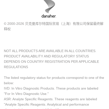
© 2000-2026 贝克曼库尔特国际贸易（上海）有限公司保留最终解
释权
NOT ALL PRODUCTS ARE AVAILABLE IN ALL COUNTRIES.
PRODUCT AVAILABILITY AND REGULATORY STATUS
DEPENDS ON COUNTRY REGISTRATION PER APPLICABLE
REGULATIONS
The listed regulatory status for products correspond to one of the
below:
IVD: In Vitro Diagnostic Products. These products are labeled
"For In Vitro Diagnostic Use."
ASR: Analyte Specific Reagents. These reagents are labeled
"Analyte Specific Reagents. Analytical and performance