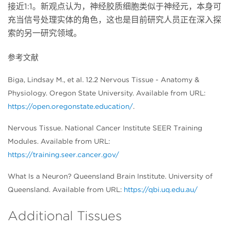
接近1:1。新观点认为，神经胶质细胞类似于神经元，本身可
充当信号处理实体的角色，这也是目前研究人员正在深入探
索的另一研究领域。
参考文献
Biga, Lindsay M., et al. 12.2 Nervous Tissue - Anatomy &
Physiology. Oregon State University. Available from URL:
https://open.oregonstate.education/
.
Nervous Tissue. National Cancer Institute SEER Training
Modules. Available from URL:
https://training.seer.cancer.gov/
What Is a Neuron? Queensland Brain Institute. University of
Queensland. Available from URL:
https://qbi.uq.edu.au/
Additional Tissues