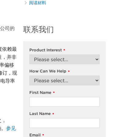
阅读材料
联系我们
特公司的
度依赖最
Product Interest
*
性，并非
导率偏移
How Can We Help
*
修订，现
和电导率
First Name
*
Last Name
*
之，
确
。
参见
Email
*