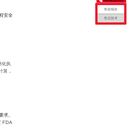
售前报价
远程安全
售后技术
动化执
计算，
）要求。
FDA