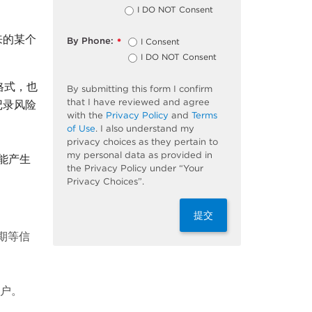
I DO NOT Consent
来的某个
By Phone:
I Consent
*
I DO NOT Consent
格式，也
By submitting this form I confirm
that I have reviewed and agree
记录风险
with the
Privacy Policy
and
Terms
of Use
. I also understand my
privacy choices as they pertain to
my personal data as provided in
能产生
the Privacy Policy under “Your
Privacy Choices”.
提交
期等信
用户。