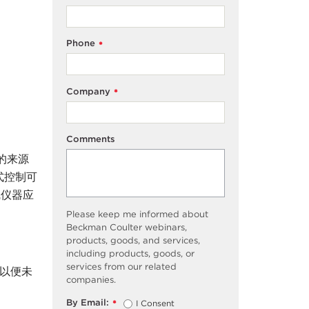
Phone
*
Company
*
Comments
的来源
式控制可
在线仪器应
Please keep me informed about
Beckman Coulter webinars,
products, goods, and services,
including products, goods, or
services from our related
，以便未
companies.
By Email:
I Consent
*