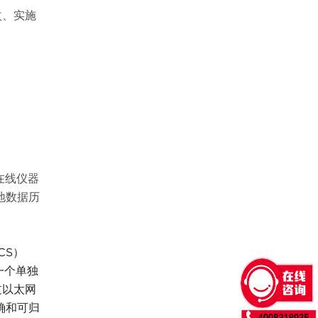
改、实施
在线仪器
本地数据历
CS）
一个单独
过以太网
准确和可归