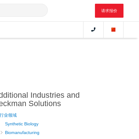
请求报价
dditional Industries and
eckman Solutions
行业领域
Synthetic Biology
Biomanufacturing