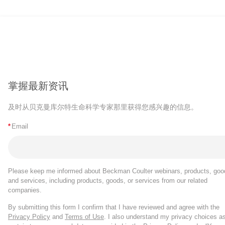
掌握最新资讯
及时从贝克曼库尔特生命科学专家那里获得您感兴趣的信息。
*
Email
Please keep me informed about Beckman Coulter webinars, products, goo
and services, including products, goods, or services from our related
companies.
By submitting this form I confirm that I have reviewed and agree with the
Privacy Policy
and
Terms of Use
. I also understand my privacy choices a