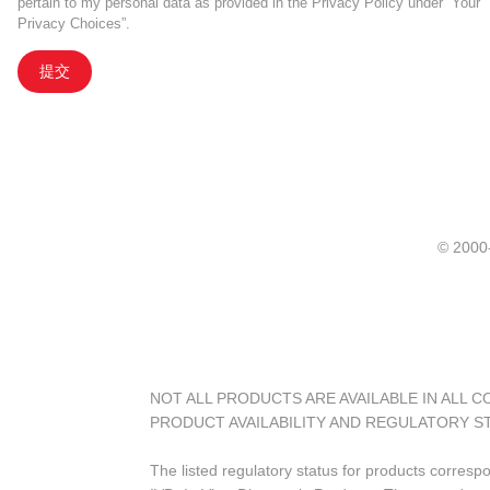
pertain to my personal data as provided in the Privacy Policy under “Your
Privacy Choices”.
提交
© 20
NOT ALL PRODUCTS ARE AVAILABLE IN ALL 
PRODUCT AVAILABILITY AND REGULATORY S
The listed regulatory status for products corresp