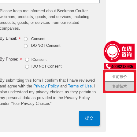
Please keep me informed about Beckman Coulter
webinars, products, goods, and services, including
products, goods, or services from our related
companies.
By Email:
*
I Consent
I DO NOT Consent
By Phone:
*
I Consent
I DO NOT Consent
售前报价
By submitting this form I confirm that I have reviewed
and agree with the
Privacy Policy
and
Terms of Use
. I
售后技术
also understand my privacy choices as they pertain to
my personal data as provided in the Privacy Policy
under “Your Privacy Choices”.
提交