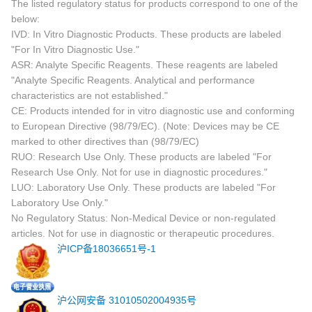
The listed regulatory status for products correspond to one of the
below:
IVD: In Vitro Diagnostic Products. These products are labeled
"For In Vitro Diagnostic Use."
ASR: Analyte Specific Reagents. These reagents are labeled
"Analyte Specific Reagents. Analytical and performance
characteristics are not established."
CE: Products intended for in vitro diagnostic use and conforming
to European Directive (98/79/EC). (Note: Devices may be CE
marked to other directives than (98/79/EC)
RUO: Research Use Only. These products are labeled "For
Research Use Only. Not for use in diagnostic procedures."
LUO: Laboratory Use Only. These products are labeled "For
Laboratory Use Only."
No Regulatory Status: Non-Medical Device or non-regulated
articles. Not for use in diagnostic or therapeutic procedures.
沪ICP备18036651号-1
沪公网安备 31010502004935号