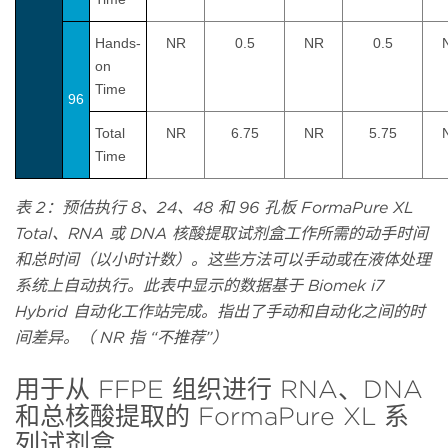
Hands-
NR
0.5
NR
0.5
on
Time
96
Total
NR
6.75
NR
5.75
Time
表 2：预估执行 8、24、48 和 96 孔板 FormaPure XL
Total、RNA 或 DNA 核酸提取试剂盒工作所需的动手时间
和总时间（以小时计数）。这些方法可以手动或在液体处理
系统上自动执行。此表中显示的数据基于 Biomek i7
Hybrid 自动化工作站完成。指出了手动和自动化之间的时
间差异。（ NR 指 “不推荐”）
用于从 FFPE 组织进行 RNA、DNA
和总核酸提取的 FormaPure XL 系
列试剂盒