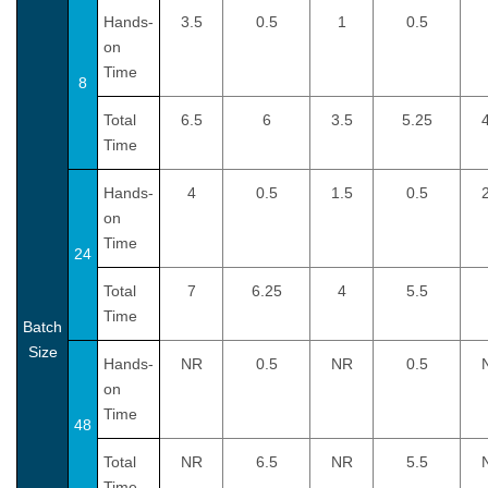
Hands-
3.5
0.5
1
0.5
on
Time
8
Total
6.5
6
3.5
5.25
Time
Hands-
4
0.5
1.5
0.5
on
Time
24
Total
7
6.25
4
5.5
Time
Batch
Size
Hands-
NR
0.5
NR
0.5
on
Time
48
Total
NR
6.5
NR
5.5
Time