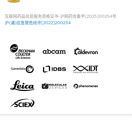
互联网药品信息服务资格证书-沪网药信备字[2025]00254号
沪(浦)应急管危经许[2022]200234