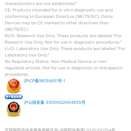
characteristics are not established."
CE: Products intended for in vitro diagnostic use and
conforming to European Directive (98/79/EC). (Note:
Devices may be CE marked to other directives than
(98/79/EC)
RUO: Research Use Only. These products are labeled "For
Research Use Only. Not for use in diagnostic procedures."
LUO: Laboratory Use Only. These products are labeled "For
Laboratory Use Only."
No Regulatory Status: Non-Medical Device or non-
regulated articles. Not for use in diagnostic or therapeutic
procedures.
沪ICP备18036651号-1
沪公网安备 31010502004935号
互联网药品信息服务资格证书-沪网药信备字[2025]00254号