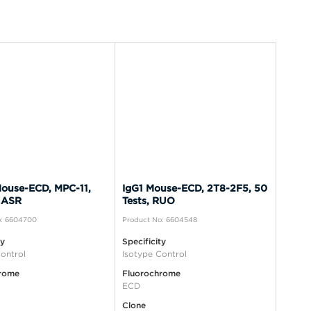
ouse-ECD, MPC-11,
IgG1 Mouse-ECD, 2T8-2F5, 50
 ASR
Tests, RUO
o: 6604700
Product No: 6604548
ty
Specificity
ontrol
Isotype Control
rome
Fluorochrome
ECD
Clone