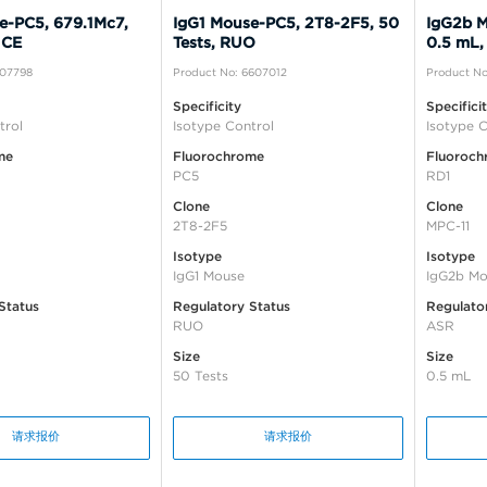
e-PC5, 679.1Mc7,
IgG1 Mouse-PC5, 2T8-2F5, 50
IgG2b M
 CE
Tests, RUO
0.5 mL,
A07798
Product No: 6607012
Product No
Specificity
Specifici
trol
Isotype Control
Isotype C
me
Fluorochrome
Fluoroch
PC5
RD1
Clone
Clone
2T8-2F5
MPC-11
Isotype
Isotype
IgG1 Mouse
IgG2b Mo
Status
Regulatory Status
Regulato
RUO
ASR
Size
Size
50 Tests
0.5 mL
请求报价
请求报价