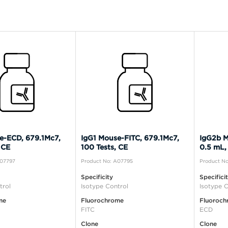
e-ECD, 679.1Mc7,
IgG1 Mouse-FITC, 679.1Mc7,
IgG2b M
 CE
100 Tests, CE
0.5 mL,
A07797
Product No: A07795
Product N
Specificity
Specifici
trol
Isotype Control
Isotype C
me
Fluorochrome
Fluoroch
FITC
ECD
Clone
Clone