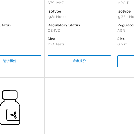
679.1Mc7
MPC-11
Isotype
Isotype
IgG1 Mouse
IgG2b Mo
Status
Regulatory Status
Regulato
CE-IVD
ASR
Size
Size
100 Tests
0.5 mL
请求报价
请求报价