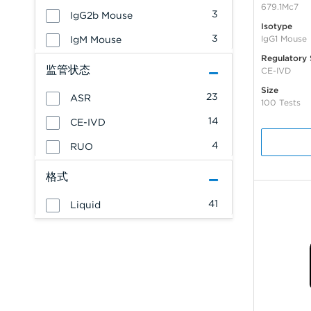
679.1Mc7
3
IgG2b Mouse
Isotype
3
IgG1 Mouse
IgM Mouse
Regulatory 
监管状态
CE-IVD
Size
23
ASR
100 Tests
14
CE-IVD
4
RUO
格式
41
Liquid