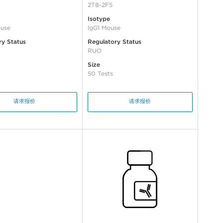
2T8-2F5
Isotype
use
IgG1 Mouse
ry Status
Regulatory Status
RUO
Size
50 Tests
请求报价
请求报价