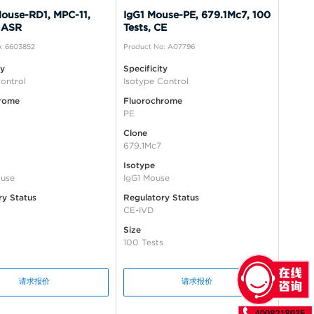
ouse-RD1, MPC-11,
IgG1 Mouse-PE, 679.1Mc7, 100
 ASR
Tests, CE
: 6603852
Product No: A07796
ty
Specificity
ontrol
Isotype Control
rome
Fluorochrome
PE
Clone
679.1Mc7
Isotype
use
IgG1 Mouse
ry Status
Regulatory Status
CE-IVD
Size
100 Tests
请求报价
请求报价