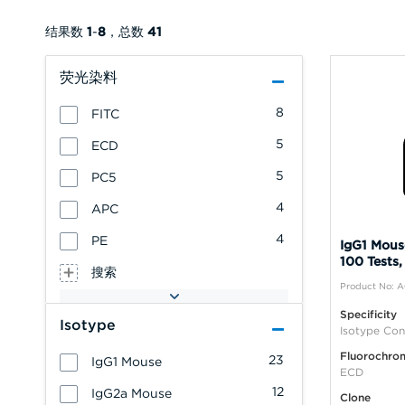
结果数
1
-
8
，总数
41
荧光染料
8
FITC
5
ECD
5
PC5
4
APC
4
PE
IgG1 Mous
100 Tests,
搜索
Product No: 
Specificity
Isotype
Isotype Con
Fluorochro
23
IgG1 Mouse
ECD
12
IgG2a Mouse
Clone