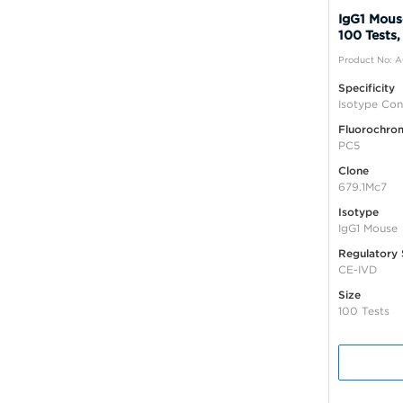
IgG1 Mous
100 Tests,
Product No: 
Specificity
Isotype Con
Fluorochro
PC5
Clone
679.1Mc7
Isotype
IgG1 Mouse
Regulatory 
CE-IVD
Size
100 Tests