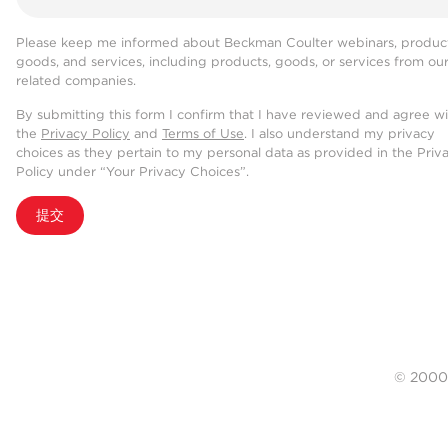
Please keep me informed about Beckman Coulter webinars, product
goods, and services, including products, goods, or services from ou
related companies.
By submitting this form I confirm that I have reviewed and agree w
the
Privacy Policy
and
Terms of Use
. I also understand my privacy
choices as they pertain to my personal data as provided in the Priv
Policy under “Your Privacy Choices”.
提交
© 20