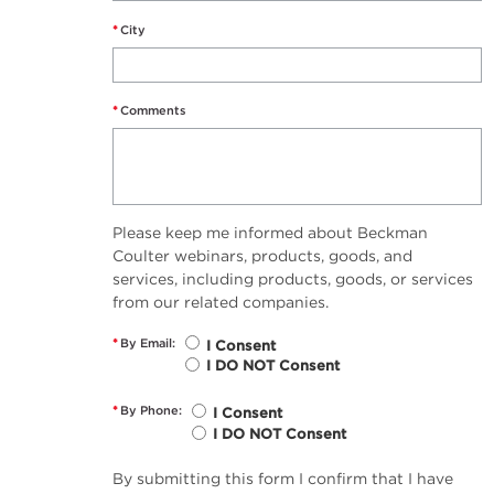
*
City
*
Comments
Please keep me informed about Beckman
Coulter webinars, products, goods, and
services, including products, goods, or services
from our related companies.
*
By Email:
I Consent
I DO NOT Consent
*
By Phone:
I Consent
I DO NOT Consent
By submitting this form I confirm that I have