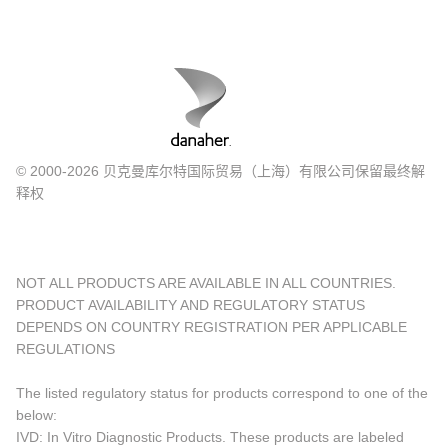
© 2000-2026 贝克曼库尔特国际贸易（上海）有限公司保留最终解
释权
NOT ALL PRODUCTS ARE AVAILABLE IN ALL COUNTRIES.
PRODUCT AVAILABILITY AND REGULATORY STATUS
DEPENDS ON COUNTRY REGISTRATION PER APPLICABLE
REGULATIONS
The listed regulatory status for products correspond to one of the
below:
IVD: In Vitro Diagnostic Products. These products are labeled