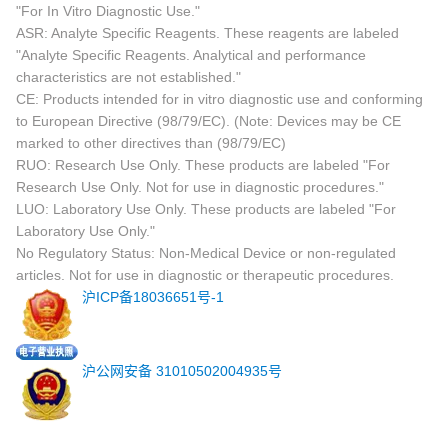
"For In Vitro Diagnostic Use."
ASR: Analyte Specific Reagents. These reagents are labeled
"Analyte Specific Reagents. Analytical and performance
characteristics are not established."
CE: Products intended for in vitro diagnostic use and conforming
to European Directive (98/79/EC). (Note: Devices may be CE
marked to other directives than (98/79/EC)
RUO: Research Use Only. These products are labeled "For
Research Use Only. Not for use in diagnostic procedures."
LUO: Laboratory Use Only. These products are labeled "For
Laboratory Use Only."
No Regulatory Status: Non-Medical Device or non-regulated
articles. Not for use in diagnostic or therapeutic procedures.
沪ICP备18036651号-1
沪公网安备 31010502004935号