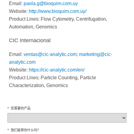
Email:
paola.g@bioquim.com.uy
Website:
http://www.bioquim.com.uy/
Product Lines: Flow Cytometry, Centrifugation,
Automation, Genomics
CIC Internacional
Email:
ventas@cic-analytic.com
;
marketing@cic-
analytic.com
Website:
https://cic-analytic.com/en/
Product Lines: Particle Counting, Particle
Characterization, Genomics
*
您需要的产品
*
我们能帮你什么吗？