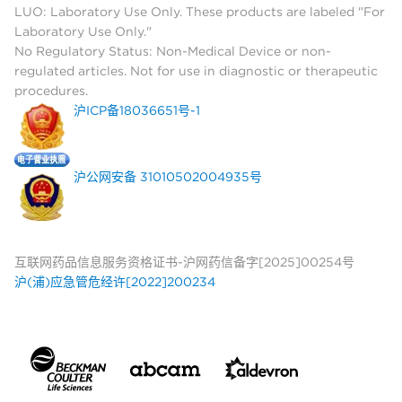
LUO: Laboratory Use Only. These products are labeled "For
Laboratory Use Only."
No Regulatory Status: Non-Medical Device or non-
regulated articles. Not for use in diagnostic or therapeutic
procedures.
沪ICP备18036651号-1
沪公网安备 31010502004935号
互联网药品信息服务资格证书-沪网药信备字[2025]00254号
沪(浦)应急管危经许[2022]200234