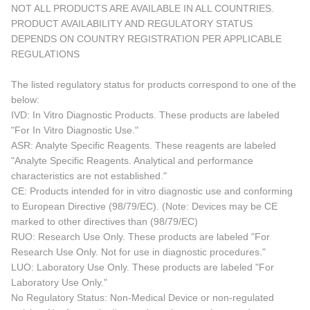
NOT ALL PRODUCTS ARE AVAILABLE IN ALL COUNTRIES.
PRODUCT AVAILABILITY AND REGULATORY STATUS
DEPENDS ON COUNTRY REGISTRATION PER APPLICABLE
REGULATIONS
The listed regulatory status for products correspond to one of the
below:
IVD: In Vitro Diagnostic Products. These products are labeled
"For In Vitro Diagnostic Use."
ASR: Analyte Specific Reagents. These reagents are labeled
"Analyte Specific Reagents. Analytical and performance
characteristics are not established."
CE: Products intended for in vitro diagnostic use and conforming
to European Directive (98/79/EC). (Note: Devices may be CE
marked to other directives than (98/79/EC)
RUO: Research Use Only. These products are labeled "For
Research Use Only. Not for use in diagnostic procedures."
LUO: Laboratory Use Only. These products are labeled "For
Laboratory Use Only."
No Regulatory Status: Non-Medical Device or non-regulated