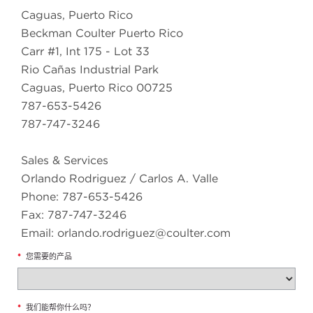
Caguas, Puerto Rico
Beckman Coulter Puerto Rico
Carr #1, Int 175 - Lot 33
Rio Cañas Industrial Park
Caguas, Puerto Rico 00725
787-653-5426
787-747-3246
Sales & Services
Orlando Rodriguez / Carlos A. Valle
Phone: 787-653-5426
Fax: 787-747-3246
Email: orlando.rodriguez@coulter.com
*
您需要的产品
*
我们能帮你什么吗？