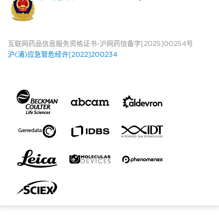
互联网药品信息服务资格证书-沪网药信备字[2025]00254号
沪(浦)应急管危经许[2022]200234