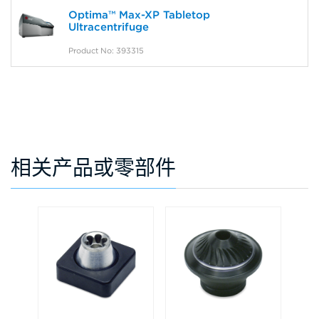
Optima™ Max-XP Tabletop
Ultracentrifuge
Product No: 393315
相关产品或零部件