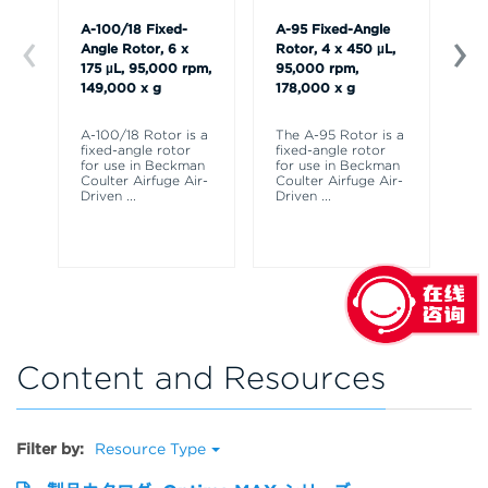
A-100/18 Fixed-
A-95 Fixed-Angle
A-
Angle Rotor, 6 x
Rotor, 4 x 450 µL,
An
175 µL, 95,000 rpm,
95,000 rpm,
24
149,000 x g
178,000 x g
rp
A-100/18 Rotor is a
The A-95 Rotor is a
A-
fixed-angle rotor
fixed-angle rotor
fi
for use in Beckman
for use in Beckman
fo
Coulter Airfuge Air-
Coulter Airfuge Air-
Co
Driven
...
Driven
...
Dr
Content and Resources
Filter by:
Resource Type