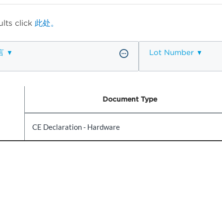
lts click
此处。
言
Lot Number
Document Type
CE Declaration - Hardware