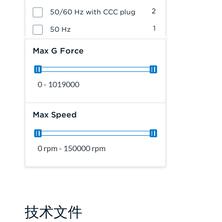
2
50/60 Hz with CCC plug
1
50 Hz
Max G Force
0 - 1019000
Max Speed
0 rpm - 150000 rpm
技术文件