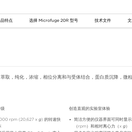
产品特点
选择 Microfuge 20R 型号
技术文件
文
，萃取，纯化，浓缩，相位分离和与受体结合，蛋白质沉降，微
升级
创造直观的实验室体验
000 rpm (20,627 x
g
) 的转速快
简洁方便的仪器界面可同时显示
本
（rpm）和相对离心力（x
g
）