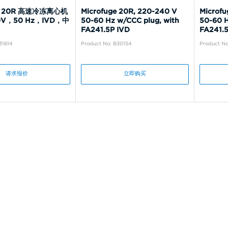
ge 20R 高速冷冻离心机
Microfuge 20R, 220-240 V
Microfu
0V，50 Hz，IVD，中
50-60 Hz w/CCC plug, with
50-60 H
FA241.5P IVD
FA241.
31614
Product No: B30154
Product No
请求报价
立即购买