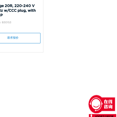
ge 20R, 220-240 V
z w/CCC plug, with
5P
: B30153
请求报价