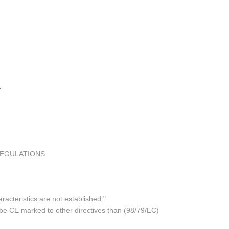
REGULATIONS
acteristics are not established."
 be CE marked to other directives than (98/79/EC)