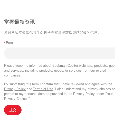
掌握最新资讯
及时从贝克曼库尔特生命科学专家那里获得您感兴趣的信息。
*
Email
Please keep me informed about Beckman Coulter webinars, products, goo
and services, including products, goods, or services from our related
companies.
By submitting this form I confirm that I have reviewed and agree with the
Privacy Policy
and
Terms of Use
. I also understand my privacy choices a
pertain to my personal data as provided in the Privacy Policy under “Your
Privacy Choices”.
提交