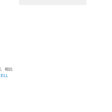
积。相比
CELL