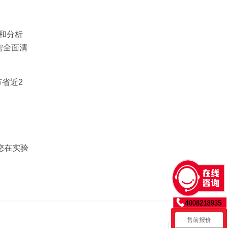
理和分析
需全面清
节省近2
论您在实验
售前报价
回到顶部