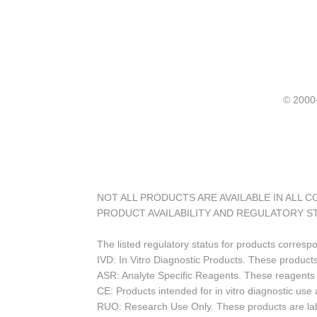
© 20
NOT ALL PRODUCTS ARE AVAILABLE IN ALL 
PRODUCT AVAILABILITY AND REGULATORY S
The listed regulatory status for products corresp
IVD: In Vitro Diagnostic Products. These products
ASR: Analyte Specific Reagents. These reagents a
CE: Products intended for in vitro diagnostic us
RUO: Research Use Only. These products are labe