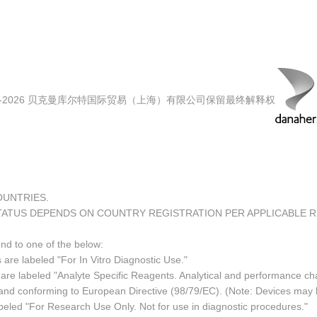
00-2026 贝克曼库尔特国际贸易（上海）有限公司保留最终解释权
COUNTRIES.
TATUS DEPENDS ON COUNTRY REGISTRATION PER APPLICABLE 
ond to one of the below:
 are labeled "For In Vitro Diagnostic Use."
re labeled "Analyte Specific Reagents. Analytical and performance char
e and conforming to European Directive (98/79/EC). (Note: Devices may
led "For Research Use Only. Not for use in diagnostic procedures."